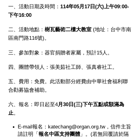
一、活動日期及時間：
114年05月17日(六)上午09:00-
下午16:00
二、活動地點：
樹瓦藝術二樓大教室
(地址：台中市南
區南門路116號)。
三、參加對象：器官捐贈者家屬，預計15人。
四、團體帶領人：張美茹社工師、張真睿社工。
五、費用：免費。此活動部分經費由中華社會福利聯
合勸募協會補助。
六、報名：即日起至4
月30日(三)下午五點或額滿為
止
。
E-mail
報名：katechang@organ.org.tw，信件主旨
請註明「
報名中區支持團體
」。(若無回覆請於隔