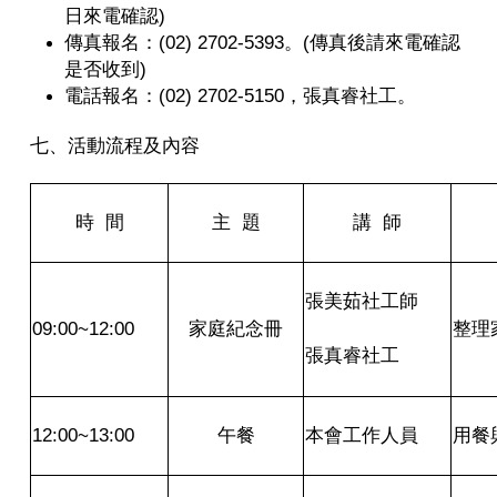
日來電確認)
傳真報名：(02) 2702-5393。(傳真後請來電確認
是否收到)
電話報名：(02) 2702-5150，張真睿社工。
七、活動流程及內容
時 間
主 題
講 師
張美茹社工師
09:00~12:00
家庭紀念冊
整理
張真睿社工
12:00~13:00
午餐
本會工作人員
用餐