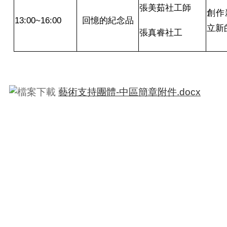
張美茹社工師
創作
13:00~16:00
回憶的紀念品
立新
張真睿社工
藝術支持團體-中區簡章附件.docx