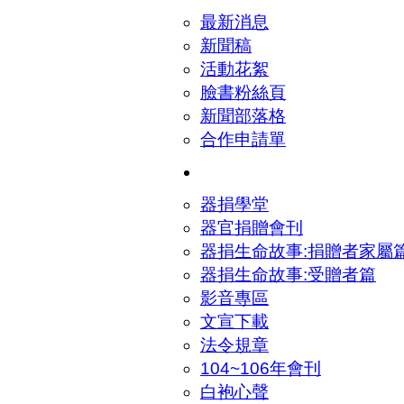
最新消息
新聞稿
活動花絮
臉書粉絲頁
新聞部落格
合作申請單
認識器捐
器捐學堂
器官捐贈會刊
器捐生命故事:捐贈者家屬
器捐生命故事:受贈者篇
影音專區
文宣下載
法令規章
104~106年會刊
白袍心聲