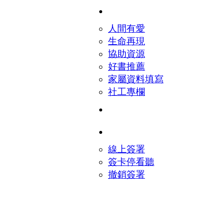
家屬關懷
人間有愛
生命再現
協助資源
好書推薦
家屬資料填寫
社工專欄
捐款贊助
簽署器捐
線上簽署
簽卡停看聽
撤銷簽署